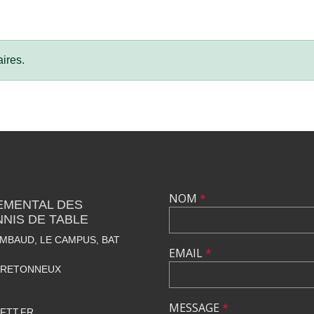
ires.
NOM
*
EMENTAL DES
NNIS DE TABLE
IMBAUD, LE CAMPUS, BAT
EMAIL
*
BRETONNEUX
MESSAGE
*
FTT.FR