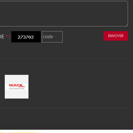
DE
*
:
ENVOYER