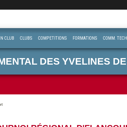
ON CLUB
CLUBS
COMPETITIONS
FORMATIONS
COMM. TECH
ENTAL DES YVELINES DE
rt