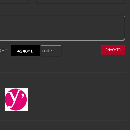
DE
*
:
ENVOYER