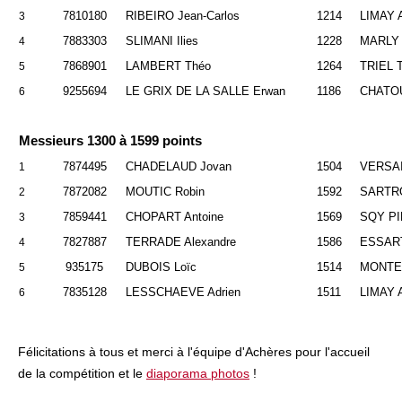
7810180
RIBEIRO Jean-Carlos
1214
LIMAY 
3
7883303
SLIMANI Ilies
1228
MARLY 
4
7868901
LAMBERT Théo
1264
TRIEL 
5
9255694
LE GRIX DE LA SALLE Erwan
1186
CHATO
6
Messieurs 1300 à 1599 points
7874495
CHADELAUD Jovan
1504
VERSA
1
7872082
MOUTIC Robin
1592
SARTRO
2
7859441
CHOPART Antoine
1569
SQY P
3
7827887
TERRADE Alexandre
1586
ESSAR
4
935175
DUBOIS Loïc
1514
MONTE
5
7835128
LESSCHAEVE Adrien
1511
LIMAY 
6
Félicitations à tous et merci à l'équipe d'Achères pour l'accueil
de la compétition et le
diaporama photos
!