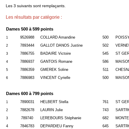
Les 3 suivants sont remplaçants.
Les résultats par catégorie :
Dames 500 à 599 points
9526988
COLLARD Amandine
500
POISS
1
7893444
GALLOT DANOS Justine
502
VERNE
2
7886755
BADAIRE Victoire
545
ST GE
3
7886937
GANTOIS Romane
586
MAISON
4
7886359
GMEREK Soline
511
CHESNA
5
7886983
VINCENT Cyrielle
500
MAISON
6
Dames 600 à 799 points
7890031
HELBERT Stella
761
ST GE
1
7882678
LAURIN Julie
743
SARTRO
2
789740
LEREBOURS Stéphanie
682
MONTE
3
4
7846783
DEPARDIEU Fanny
645
SARTRO