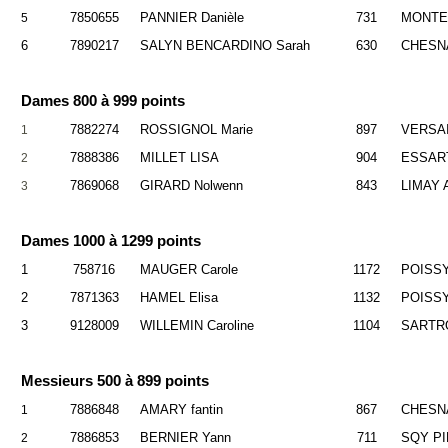
7850655
PANNIER Danièle
731
MONTE
5
6
7890217
SALYN BENCARDINO Sarah
630
CHESNA
Dames 800 à 999 points
7882274
ROSSIGNOL Marie
897
VERSA
1
7888386
MILLET LISA
904
ESSAR
2
7869068
GIRARD Nolwenn
843
LIMAY 
3
Dames 1000 à 1299 points
1
758716
MAUGER Carole
1172
POISS
2
7871363
HAMEL Elisa
1132
POISS
3
9128009
WILLEMIN Caroline
1104
SARTRO
Messieurs 500 à 899 points
7886848
AMARY fantin
867
CHESNA
1
7886853
BERNIER Yann
711
SQY P
2