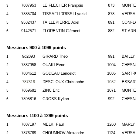
7887953
LE FLECHER François
873
MONTE
3
7885704
TISSAFI IDRISSI Lyazid
878
VERSA
4
9532437
TAILLEPIERRE Axel
891
CONFL
5
9142571
FLORENTIN Clément
882
ST AR
6
Messieurs 900 à 1099 points
9d2893
GIRARD Théo
991
BAILLY
1
7887958
OUAKI Evan
1004
CHESNA
2
7884612
GODEAU Lancelot
1086
SARTRO
3
787316
DESCLOUX Christophe
1082
ESSAR
4
7869681
ZINC Eric
1071
MONTE
5
7895816
GROSS Kylian
992
CHESNA
6
Messieurs 1100 à 1299 points
7887197
MELKI Paul
1260
MARLY 
1
7876789
CHOUMNOV Alexandre
1124
VERSA
2