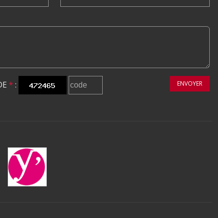
DE
*
:
ENVOYER