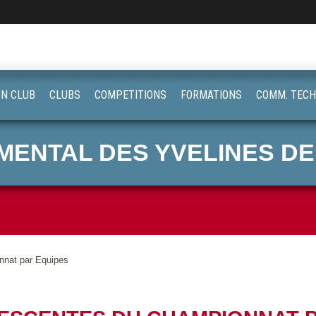
ON CLUB
CLUBS
COMPETITIONS
FORMATIONS
COMM. TECH
ENTAL DES YVELINES DE
nat par Equipes